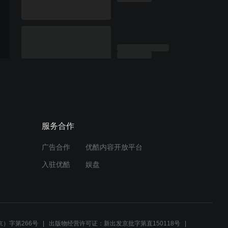
服务合作
广告合作
优酷内容开放平台
入驻优酷
娱盘
）字第266号
出版物经营许可证：新出发京批字第直150118号