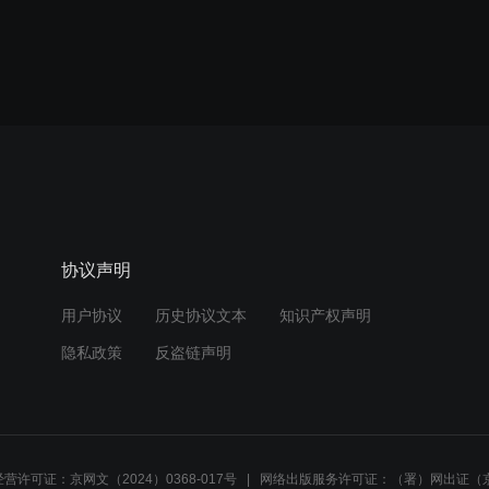
协议声明
用户协议
历史协议文本
知识产权声明
隐私政策
反盗链声明
营许可证：京网文（2024）0368-017号
网络出版服务许可证：（署）网出证（京