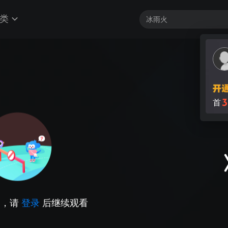
类
3
首
因，请
登录
后继续观看