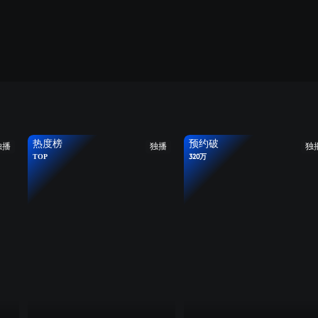
热度榜
预约破
独播
独播
独
TOP
320万