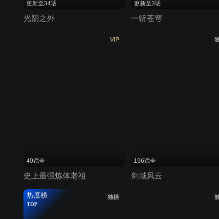
更新至34话
更新至3话
光阴之外
一斩苍穹
VIP
40话全
196话全
史上最强炼体老祖
剑域风云
热度榜
独播
TOP