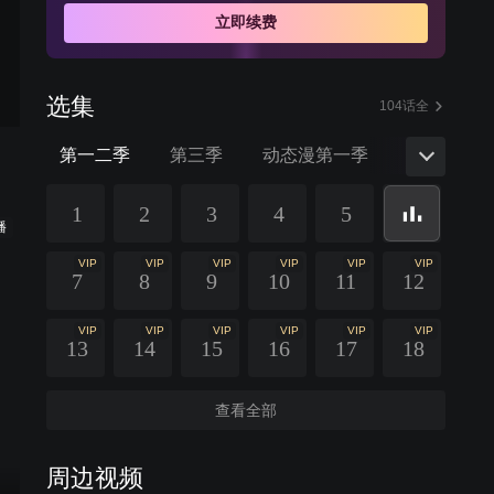
立即续费
选集
104话全
第一二季
第三季
动态漫第一季
动态漫第
1
2
3
4
5
播
VIP
VIP
VIP
VIP
VIP
VIP
7
8
9
10
11
12
VIP
VIP
VIP
VIP
VIP
VIP
13
14
15
16
17
18
查看全部
周边视频