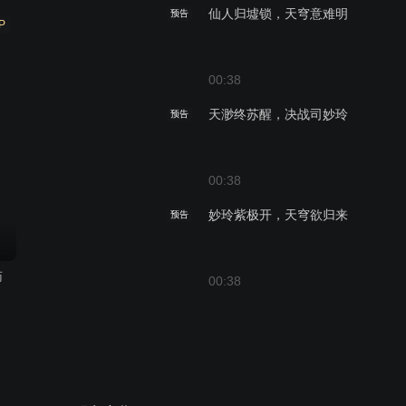
仙人归墟锁，天穹意难明
预告
P
00:38
天渺终苏醒，决战司妙玲
预告
00:38
妙玲紫极开，天穹欲归来
预告
师
00:38
天骄遭重创，妖皇搏宿命
预告
00:38