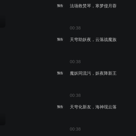
法场救焚琴，寒梦侵月蓉
预告
00:38
天穹助妖夜，云落战魔族
预告
00:38
魔妖同流污，妖夜降新王
预告
00:38
天穹化新友，海神现云落
预告
00:38