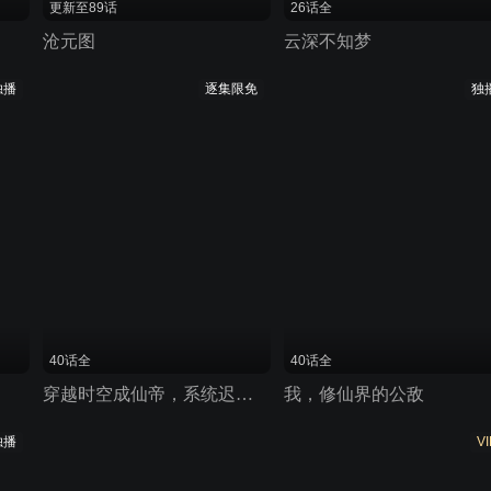
更新至89话
26话全
沧元图
云深不知梦
独播
逐集限免
独
40话全
40话全
穿越时空成仙帝，系统迟到八万年
我，修仙界的公敌
独播
VI