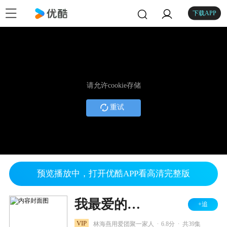
下载APP
请允许cookie存储
重试
预览播放中，打开优酷APP看高清完整版
我最爱的家人
+追
.
.
VIP
林海燕用爱团聚一家人
6.8分
共39集