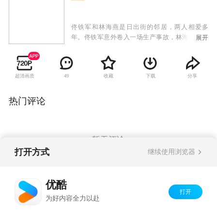
佟铁军和林海燕是日出街的邻居，两人相爱多
年。佟铁军意外卷入一场生产事故，林海燕为救
展开
佟铁军，嫁给同样住在日出街的陈要武，命运从
此改变。婚后不久，陈要武意外去世，林海燕含
辛茹苦肩负起家庭责任。她照顾着善良温和的佟
超清画质
收藏
下载
分享
49
母姚玉玲，也照顾着性格张扬的陈母鲁大英，另
外还有陈要武前妻留下的两个孩子：倔强的女孩
陈丰收和智力低下的男孩陈胜利。一时间，这个
热门评论
特殊的大家庭矛盾频起。林海燕的生活再度遭遇
困境，善良正直的冯战梁作为朋友向她伸出援
手，帮助林海燕渡过难关。林海燕用无限的真情
抚慰着家里的每一个人，用善意的爱温暖着这个
暂无评论
大家庭，他们的生活在爱心和理解中变得越来越
打开方式
继续使用浏览器
好。
Copyright©
2026
优酷 youku.com
版权所有
优酷
京ICP备06050721号-1
打开
为好内容全力以赴