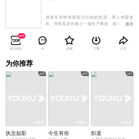
佟铁军和林海燕是日出街的邻居，两人相爱多
年。佟铁军意外卷入一场生产事故，林海燕为救
展开
佟铁军，嫁给同样住在日出街的陈要武，命运从
此改变。婚后不久，陈要武意外去世，林海燕含
辛茹苦肩负起家庭责任。她照顾着善良温和的佟
超清画质
收藏
下载
分享
49
母姚玉玲，也照顾着性格张扬的陈母鲁大英，另
外还有陈要武前妻留下的两个孩子：倔强的女孩
为你推荐
陈丰收和智力低下的男孩陈胜利。一时间，这个
特殊的大家庭矛盾频起。林海燕的生活再度遭遇
APP
APP
APP
困境，善良正直的冯战梁作为朋友向她伸出援
手，帮助林海燕渡过难关。林海燕用无限的真情
抚慰着家里的每一个人，用善意的爱温暖着这个
大家庭，他们的生活在爱心和理解中变得越来越
好。
24集全
30集全
26集全
执念如影
今生有你
炽道