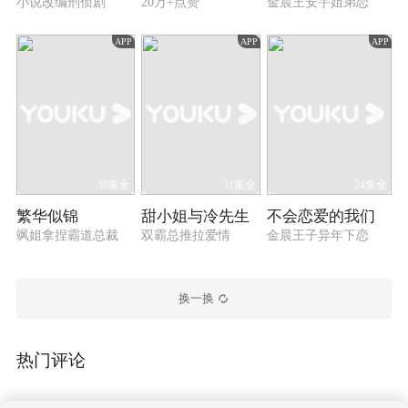
小说改编刑侦剧
20万+点赞
金晨王安宇姐弟恋
APP
APP
APP
38集全
31集全
24集全
繁华似锦
甜小姐与冷先生
不会恋爱的我们
飒姐拿捏霸道总裁
双霸总推拉爱情
金晨王子异年下恋
换一换
热门评论