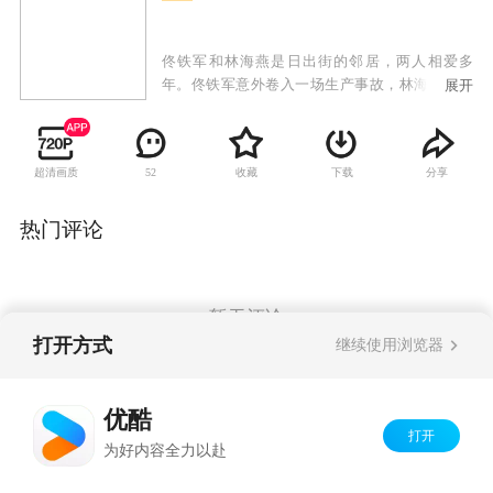
佟铁军和林海燕是日出街的邻居，两人相爱多
年。佟铁军意外卷入一场生产事故，林海燕为救
展开
佟铁军，嫁给同样住在日出街的陈要武，命运从
此改变。婚后不久，陈要武意外去世，林海燕含
辛茹苦肩负起家庭责任。她照顾着善良温和的佟
超清画质
收藏
下载
分享
52
母姚玉玲，也照顾着性格张扬的陈母鲁大英，另
外还有陈要武前妻留下的两个孩子：倔强的女孩
陈丰收和智力低下的男孩陈胜利。一时间，这个
热门评论
特殊的大家庭矛盾频起。林海燕的生活再度遭遇
困境，善良正直的冯战梁作为朋友向她伸出援
手，帮助林海燕渡过难关。林海燕用无限的真情
抚慰着家里的每一个人，用善意的爱温暖着这个
暂无评论
大家庭，他们的生活在爱心和理解中变得越来越
打开方式
继续使用浏览器
好。
Copyright©
2026
优酷 youku.com
版权所有
优酷
京ICP备06050721号-1
打开
为好内容全力以赴