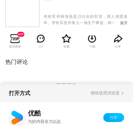
佟铁军和林海燕是日出街的邻居，两人相爱多
年。佟铁军意外卷入一场生产事故，林海燕为救
展开
佟铁军，嫁给同样住在日出街的陈要武，命运从
此改变。婚后不久，陈要武意外去世，林海燕含
辛茹苦肩负起家庭责任。她照顾着善良温和的佟
超清画质
收藏
下载
分享
114
母姚玉玲，也照顾着性格张扬的陈母鲁大英，另
外还有陈要武前妻留下的两个孩子：倔强的女孩
陈丰收和智力低下的男孩陈胜利。一时间，这个
热门评论
特殊的大家庭矛盾频起。林海燕的生活再度遭遇
困境，善良正直的冯战梁作为朋友向她伸出援
手，帮助林海燕渡过难关。林海燕用无限的真情
抚慰着家里的每一个人，用善意的爱温暖着这个
暂无评论
大家庭，他们的生活在爱心和理解中变得越来越
打开方式
继续使用浏览器
好。
Copyright©
2026
优酷 youku.com
版权所有
优酷
京ICP备06050721号-1
打开
为好内容全力以赴