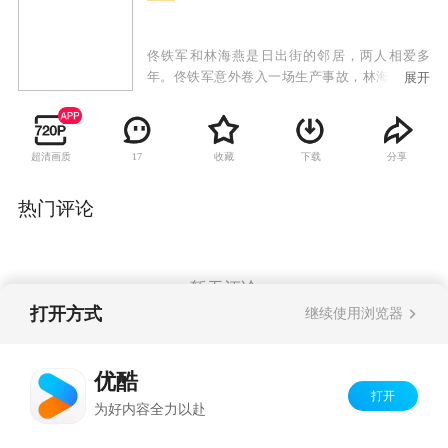
佟铁军和林海燕是日出街的邻居，两人相爱多
年。佟铁军意外卷入一场生产事故，林海燕为救
展开
佟铁军，嫁给同样住在日出街的陈要武，命运从
此改变。婚后不久，陈要武意外去世，林海燕含
辛茹苦肩负起家庭责任。她照顾着善良温和的佟
超清画质
收藏
下载
分享
17
母姚玉玲，也照顾着性格张扬的陈母鲁大英，另
外还有陈要武前妻留下的两个孩子：倔强的女孩
陈丰收和智力低下的男孩陈胜利。一时间，这个
热门评论
特殊的大家庭矛盾频起。林海燕的生活再度遭遇
困境，善良正直的冯战梁作为朋友向她伸出援
手，帮助林海燕渡过难关。林海燕用无限的真情
抚慰着家里的每一个人，用善意的爱温暖着这个
暂无评论
大家庭，他们的生活在爱心和理解中变得越来越
打开方式
继续使用浏览器
好。
Copyright©
2026
优酷 youku.com
版权所有
优酷
京ICP备06050721号-1
打开
为好内容全力以赴