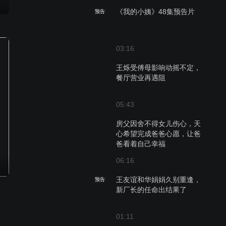
《我的小姨》48集预告片
预告
03:16
王烁受傅母影响动摇不定，
餐厅营业再遇阻
05:43
房父因舍不得女儿伤心，天
心希望完成爸爸心愿，让爸
爸看着自己幸福
06:16
王友谊和华娟娟久别重逢，
预告
新厂长的任命出结果了
01:11