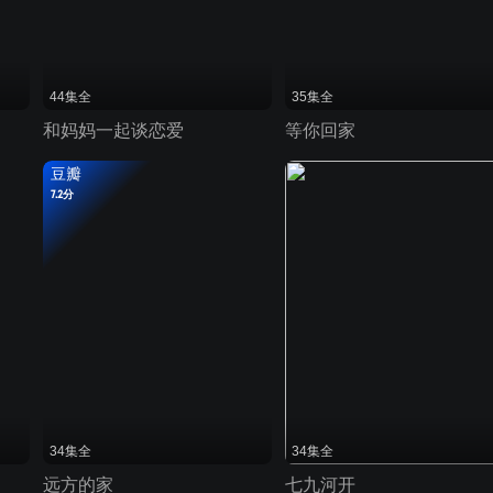
44集全
35集全
和妈妈一起谈恋爱
等你回家
豆瓣
7.2分
34集全
34集全
远方的家
七九河开