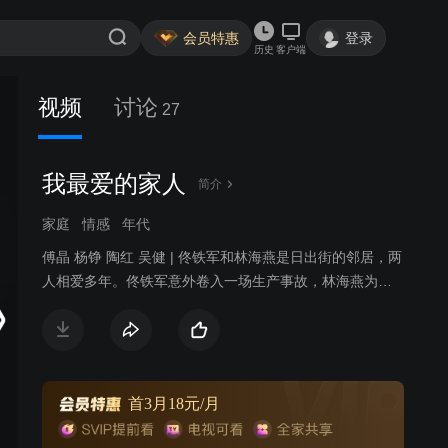
会员特惠
登录
历史
客户端
视频
讨论
27
我最爱的家人
简介
家庭
情感
年代
傅晶 杨铮 陶红 吴健 | 佟铁军和林海燕是日出街的邻居，两
人相爱多年。佟铁军意外卷入一场生产事故，林海燕为救
佟铁军，嫁给同样住在日出街的陈要武，命运从此改变。
婚后不久，陈要武意外去世，林海燕含辛茹苦肩负起家庭
责任。她照顾着善良温和的佟母姚玉玲，也照顾着性格张
扬的陈母鲁大英，另外还有陈要武前妻留下的两个孩子：
倔强的女孩陈丰收和智力低下的男孩陈胜利。一时间，这
首3月18元/月
个特殊的大家庭矛盾频起。林海燕的生活再度遭遇困境，