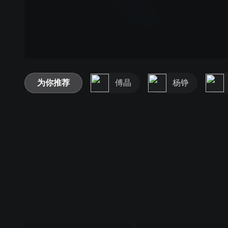
为你推荐
傅晶
杨铮