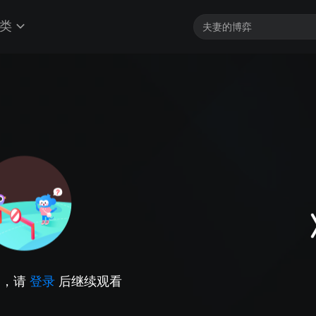
类
因，请
登录
后继续观看