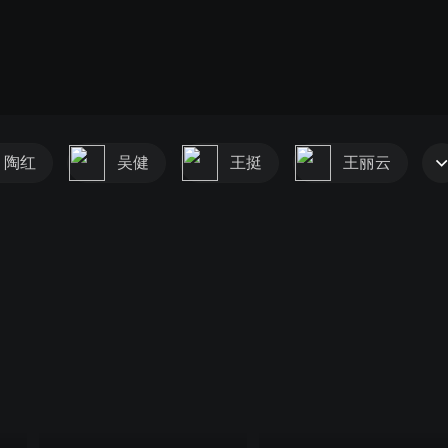
陶红
吴健
王挺
王丽云