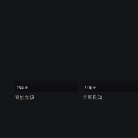
28集全
34集全
奇妙女孩
天底良知