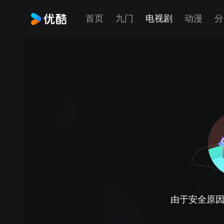
首页
九门
电视剧
动漫
分
由于安全原