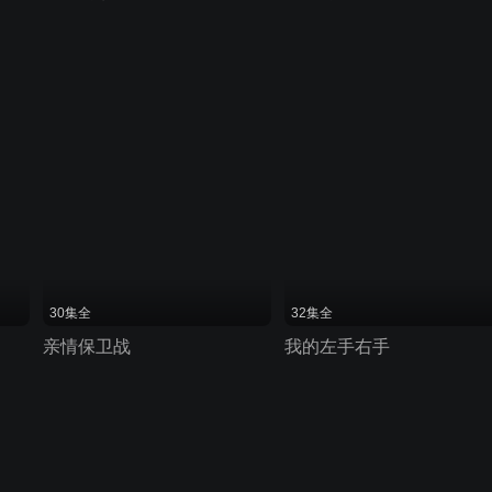
30集全
32集全
亲情保卫战
我的左手右手