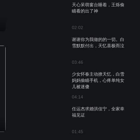
天心呆萌窗台睡着，王烁偷
瞄看的出了神
02:02
谢谢你为我做的的一切。白
雪默默付出，天忆喜极而泣
03:46
少女怀春主动撩天忆，白雪
妈妈偷瞄手机，心疼单纯女
儿被迷傻
04:14
任运杰求婚洪佳宁，全家幸
福见证
01:45