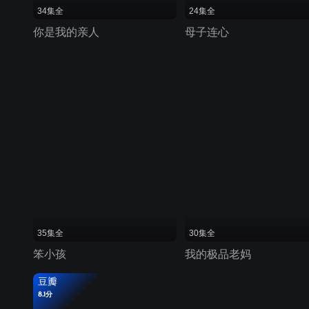
34集全
24集全
你是我的亲人
母子连心
35集全
30集全
笨小孩
我的极品老妈
豆瓣
8.1分