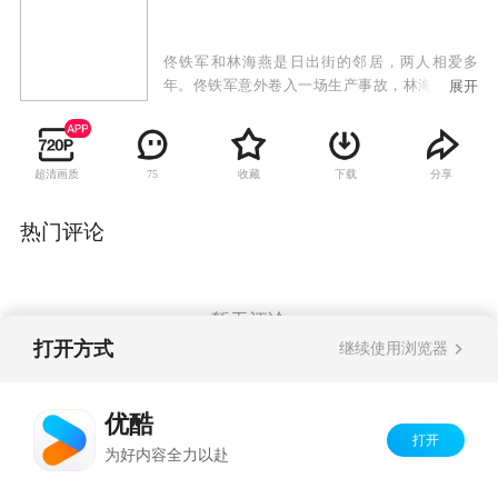
佟铁军和林海燕是日出街的邻居，两人相爱多
年。佟铁军意外卷入一场生产事故，林海燕为救
展开
佟铁军，嫁给同样住在日出街的陈要武，命运从
此改变。婚后不久，陈要武意外去世，林海燕含
辛茹苦肩负起家庭责任。她照顾着善良温和的佟
超清画质
收藏
下载
分享
75
母姚玉玲，也照顾着性格张扬的陈母鲁大英，另
外还有陈要武前妻留下的两个孩子：倔强的女孩
陈丰收和智力低下的男孩陈胜利。一时间，这个
热门评论
特殊的大家庭矛盾频起。林海燕的生活再度遭遇
困境，善良正直的冯战梁作为朋友向她伸出援
手，帮助林海燕渡过难关。林海燕用无限的真情
抚慰着家里的每一个人，用善意的爱温暖着这个
暂无评论
大家庭，他们的生活在爱心和理解中变得越来越
打开方式
继续使用浏览器
好。
Copyright©
2026
优酷 youku.com
版权所有
优酷
京ICP备06050721号-1
打开
为好内容全力以赴