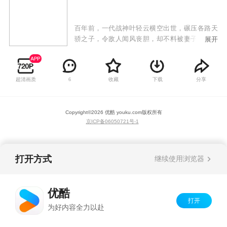
百年前，一代战神叶轻云横空出世，碾压各路天
骄之子，令敌人闻风丧胆，却不料被妻子洛灵，
展开
兄弟狼十三背叛，陨落十魔深渊！百年后，各界
进入黄金时代，妖孽人物疯狂涌现！叶轻云成为
了八荒大陆中小小家族叶家废物弟子！命运逆
超清画质
收藏
下载
分享
6
转，逆天改命！这一世我不但要碾压天才，还要
统一神界，主宰万物！
Copyright©
2026
优酷 youku.com
版权所有
京ICP备06050721号-1
打开方式
继续使用浏览器
优酷
打开
为好内容全力以赴