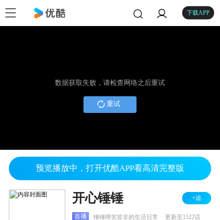
下载APP
数据获取失败，请检查网络之后重试
重试
预览播放中，打开优酷APP看高清完整版
开心锤锤
+追
.
首播
锤锤啼笑皆非的生活日常
更新至1522话