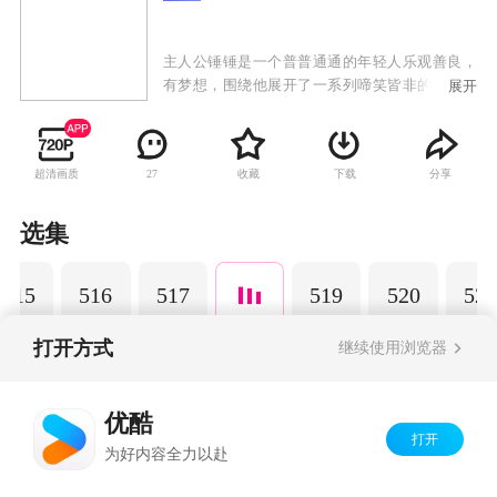
主人公锤锤是一个普普通通的年轻人乐观善良，
有梦想，围绕他展开了一系列啼笑皆非的故事。
展开
以动画为载体，通过轻松幽默的搞笑方式演绎日
常生活中发生的小故事，引发观众共鸣，传递正
能量，深受粉丝的喜爱。
超清画质
收藏
下载
分享
27
选集
515
516
517
519
520
521
打开方式
继续使用浏览器
Copyright©
2026
优酷 youku.com
版权所有
优酷
京ICP备06050721号-1
打开
为好内容全力以赴