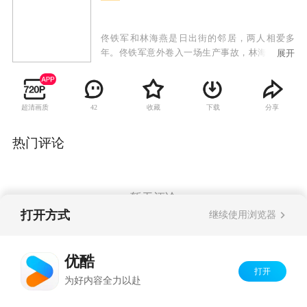
佟铁军和林海燕是日出街的邻居，两人相爱多
年。佟铁军意外卷入一场生产事故，林海燕为救
展开
佟铁军，嫁给同样住在日出街的陈要武，命运从
此改变。婚后不久，陈要武意外去世，林海燕含
辛茹苦肩负起家庭责任。她照顾着善良温和的佟
超清画质
收藏
下载
分享
42
母姚玉玲，也照顾着性格张扬的陈母鲁大英，另
外还有陈要武前妻留下的两个孩子：倔强的女孩
陈丰收和智力低下的男孩陈胜利。一时间，这个
热门评论
特殊的大家庭矛盾频起。林海燕的生活再度遭遇
困境，善良正直的冯战梁作为朋友向她伸出援
手，帮助林海燕渡过难关。林海燕用无限的真情
抚慰着家里的每一个人，用善意的爱温暖着这个
暂无评论
大家庭，他们的生活在爱心和理解中变得越来越
打开方式
继续使用浏览器
好。
Copyright©
2026
优酷 youku.com
版权所有
优酷
京ICP备06050721号-1
打开
为好内容全力以赴