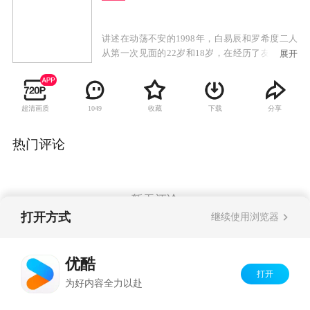
讲述在动荡不安的1998年，白易辰和罗希度二人
从第一次见面的22岁和18岁，在经历了友情和爱
展开
情之间混淆的心动和苦恼后，直到25岁和21岁才
相爱的青春爱情故事。
超清画质
收藏
下载
分享
1049
热门评论
暂无评论
打开方式
继续使用浏览器
Copyright©
2026
优酷 youku.com
版权所有
优酷
京ICP备06050721号-1
打开
为好内容全力以赴