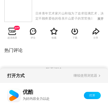
日本青年艺术家片山和哉为了追求琉璃艺术，决
定不顾疼爱他的母亲片山爱子的苦苦挽留，不愿
展开
继承日本最大的温泉旅馆的事业，毅然前往上
海，却在一场陶瓷览中，发现日本九谷烧大师神
田顺造的作品《龙子》，和自己从小戴在身上的
超清画质
评论
收藏
下载
分享
龙子项鍊一模一样，顿时他决心要解开在他心中
埋藏多年的身世之谜。在寻找身世之迷的同时，
他三番两次巧遇王嘉琳，两人都喜欢琉璃艺术，
热门评论
因而从相知到相惜，在不知不觉之中，两人陷入
情网，展开一场纠缠又揪心的三角苦恋。
暂无评论
打开方式
继续使用浏览器
Copyright©
2026
优酷 youku.com
版权所有
优酷
京ICP备06050721号-1
打开
为好内容全力以赴