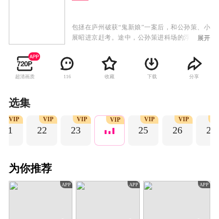
包拯在庐州破获“鬼新娘”一案后，和公孙策、小
展昭进京赶考。途中，公孙策进科场的浮票被一
展开
对贼母女偷取，包拯等人只能一路追赶至河对岸
的无极岛，在寻回浮票后入住无极客栈。自当晚
起，此地开始发生连环命案，而且每次案发前，
超清画质
收藏
下载
分享
116
包拯都会收到一封幕后主使寄给他的匿名信，经
过一番番与嫌疑人的周旋和抽丝剥茧的推理调
查，包拯最终破获疑案，真相水落石出。包拯等
选集
人为帮白阮阮寻找亲生父母，前往魄灵镇，却不
VIP
VIP
VIP
VIP
VIP
VI
料在此地遭遇猫灵谜案，并意外与八贤王、庞太
VIP
21
22
23
25
26
27
师相遇，包拯随即发现猫灵谜案和多年前的狸猫
换太子有关，经过深入调查和探寻，包拯成功引
幕后真凶现身。白阮阮为继续寻身世之谜，与包
拯等人一起启程进京。经过一桩桩谜案，包拯从
为你推荐
中感慨，生而为人，勿忘存善根、明恻隐、辨好
恶，莫见乎隐，莫显乎微，故君子慎其独也，他
APP
APP
APP
将来要做的不仅是大公至正，还应守护人与真相
的价值，要与恶念战，亦为善念战。