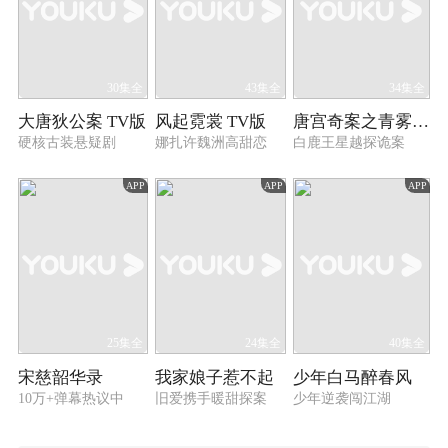
30集全
43集全
34集全
大唐狄公案 TV版
风起霓裳 TV版
唐宫奇案之青雾风鸣
硬核古装悬疑剧
娜扎许魏洲高甜恋
白鹿王星越探诡案
APP
APP
APP
25集全
24集全
40集全
宋慈韶华录
我家娘子惹不起
少年白马醉春风
10万+弹幕热议中
旧爱携手暖甜探案
少年逆袭闯江湖