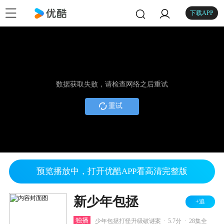
下载APP
数据获取失败，请检查网络之后重试
重试
预览播放中，打开优酷APP看高清完整版
新少年包拯
+追
.
.
独播
少年包拯打怪升级破谜案
5.7分
28集全