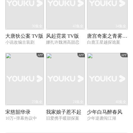
30集全
43集全
34集全
大唐狄公案 TV版
风起霓裳 TV版
唐宫奇案之青雾风鸣
小说改编古装剧
娜扎许魏洲高甜恋
白鹿王星越探诡案
APP
APP
APP
25集全
24集全
40集全
宋慈韶华录
我家娘子惹不起
少年白马醉春风
10万+弹幕热议中
旧爱携手暖甜探案
少年逆袭闯江湖