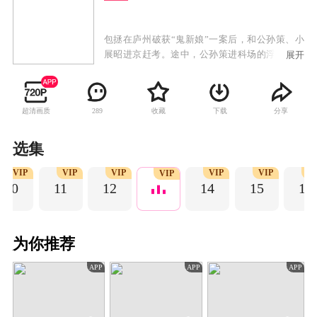
包拯在庐州破获“鬼新娘”一案后，和公孙策、小
展昭进京赶考。途中，公孙策进科场的浮票被一
展开
对贼母女偷取，包拯等人只能一路追赶至河对岸
的无极岛，在寻回浮票后入住无极客栈。自当晚
起，此地开始发生连环命案，而且每次案发前，
超清画质
收藏
下载
分享
289
包拯都会收到一封幕后主使寄给他的匿名信，经
过一番番与嫌疑人的周旋和抽丝剥茧的推理调
查，包拯最终破获疑案，真相水落石出。包拯等
选集
人为帮白阮阮寻找亲生父母，前往魄灵镇，却不
VIP
VIP
VIP
VIP
VIP
VI
料在此地遭遇猫灵谜案，并意外与八贤王、庞太
VIP
10
11
12
14
15
16
师相遇，包拯随即发现猫灵谜案和多年前的狸猫
换太子有关，经过深入调查和探寻，包拯成功引
幕后真凶现身。白阮阮为继续寻身世之谜，与包
拯等人一起启程进京。经过一桩桩谜案，包拯从
为你推荐
中感慨，生而为人，勿忘存善根、明恻隐、辨好
恶，莫见乎隐，莫显乎微，故君子慎其独也，他
APP
APP
APP
将来要做的不仅是大公至正，还应守护人与真相
的价值，要与恶念战，亦为善念战。