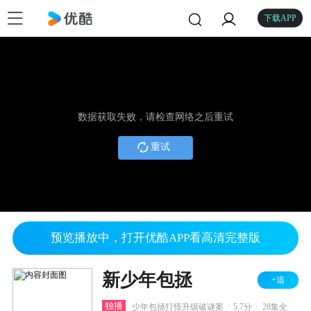
下载APP
数据获取失败，请检查网络之后重试
重试
预览播放中，打开优酷APP看高清完整版
新少年包拯
+追
.
.
独播
少年包拯打怪升级破谜案
5.7分
28集全