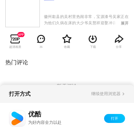
徽州歙县的吴村里热闹非常，宝源漆号吴家正在
为他们久病在床的大少爷吴慧祥迎娶冲喜新娘叶
展开
宛心。叶宛心虽然不情愿，但为了让风瘫的父亲
有钱治病，还是坐上了花轿。和叶宛心两小无猜
的木匠路生只有心酸地站在村口目送她远去。由
超清画质
收藏
下载
分享
36
于身份悬殊，叶宛心在吴家并不受欢迎。吴太太
虽然仁慈却也严厉，二少奶奶绣屏更是处处刁难
陷害，加上丈夫慧祥多年卧床造成的孤僻冷漠，
热门评论
使叶宛心身心备受折磨。可叶宛心天真无邪，不
卑不亢的性格，却不断给慧祥带来震撼和活力，
吴太太也渐渐喜欢上了叶宛心。三少爷慧明痴迷
徽剧，对家里为他指配的未婚妻若兰没有丝毫感
暂无评论
情，并经常借念书为由刻意避开。善良贴心的叶
打开方式
继续使用浏览器
宛心很快也成了若兰的知音……
Copyright©
2026
优酷 youku.com
版权所有
优酷
京ICP备06050721号-1
打开
为好内容全力以赴