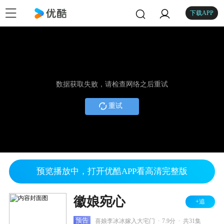
下载APP
数据获取失败，请检查网络之后重试
重试
预览播放中，打开优酷APP看高清完整版
徽娘宛心
+追
.
.
预告
喜娘李冰冰嫁入大宅门
7.9分
共31集