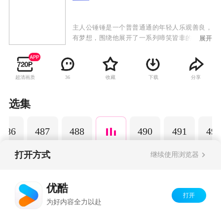
主人公锤锤是一个普普通通的年轻人乐观善良，
有梦想，围绕他展开了一系列啼笑皆非的故事。
展开
以动画为载体，通过轻松幽默的搞笑方式演绎日
常生活中发生的小故事，引发观众共鸣，传递正
能量，深受粉丝的喜爱。
超清画质
收藏
下载
分享
36
选集
486
487
488
490
491
492
打开方式
继续使用浏览器
Copyright©
2026
优酷 youku.com
版权所有
优酷
京ICP备06050721号-1
打开
为好内容全力以赴