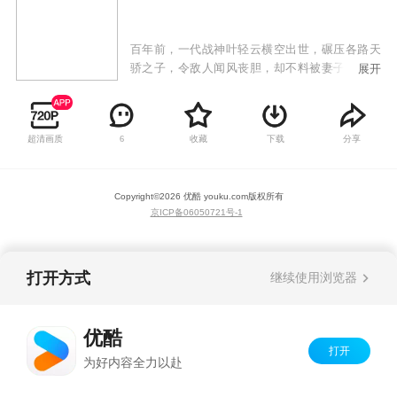
百年前，一代战神叶轻云横空出世，碾压各路天
骄之子，令敌人闻风丧胆，却不料被妻子洛灵，
展开
兄弟狼十三背叛，陨落十魔深渊！百年后，各界
进入黄金时代，妖孽人物疯狂涌现！叶轻云成为
了八荒大陆中小小家族叶家废物弟子！命运逆
超清画质
收藏
下载
分享
6
转，逆天改命！这一世我不但要碾压天才，还要
统一神界，主宰万物！
Copyright©
2026
优酷 youku.com
版权所有
京ICP备06050721号-1
打开方式
继续使用浏览器
优酷
打开
为好内容全力以赴