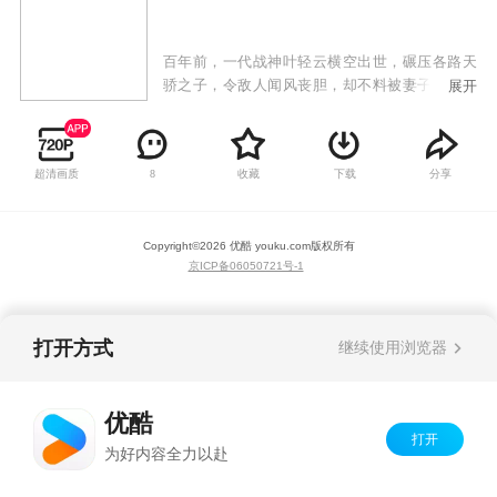
百年前，一代战神叶轻云横空出世，碾压各路天
骄之子，令敌人闻风丧胆，却不料被妻子洛灵，
展开
兄弟狼十三背叛，陨落十魔深渊！百年后，各界
进入黄金时代，妖孽人物疯狂涌现！叶轻云成为
了八荒大陆中小小家族叶家废物弟子！命运逆
超清画质
收藏
下载
分享
8
转，逆天改命！这一世我不但要碾压天才，还要
统一神界，主宰万物！
Copyright©
2026
优酷 youku.com
版权所有
京ICP备06050721号-1
打开方式
继续使用浏览器
优酷
打开
为好内容全力以赴