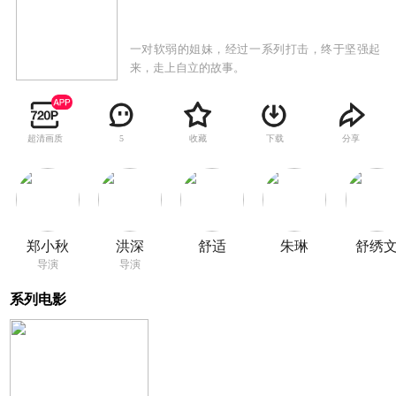
一对软弱的姐妹，经过一系列打击，终于坚强起
来，走上自立的故事。
超清画质
收藏
下载
分享
5
郑小秋
洪深
舒适
朱琳
舒绣
导演
导演
系列电影
8.4