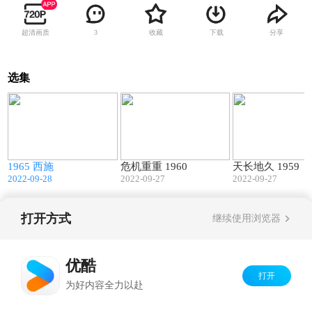
超清画质
收藏
下载
分享
3
选集
4
98:39
105:39
1965 西施
危机重重 1960
天长地久 1959
2022-09-28
2022-09-27
2022-09-27
打开方式
继续使用浏览器
Copyright©
2026
优酷 youku.com
版权所有
京ICP备06050721号-1
优酷
打开
为好内容全力以赴