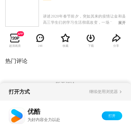
讲述2020年春节前夕，突如其来的疫情让金和县
高三学生们的学习生活彻底改变，一场 “大考”拉
展开
开序幕。正当众人克服各种困难迎接高考之时，
一场洪灾突如其来，在党和政府以及社会各界共
同努力下，为这场全社会的“大考”，交出了一份
超清画质
收藏
下载
分享
248
满意的答卷。
热门评论
暂无评论
打开方式
继续使用浏览器
Copyright©
2026
优酷 youku.com
版权所有
优酷
京ICP备06050721号-1
打开
为好内容全力以赴