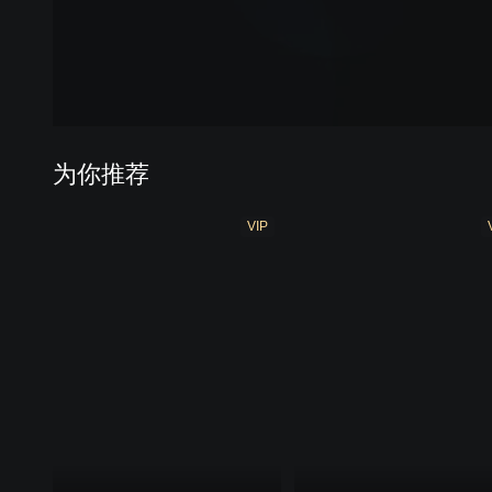
为你推荐
VIP