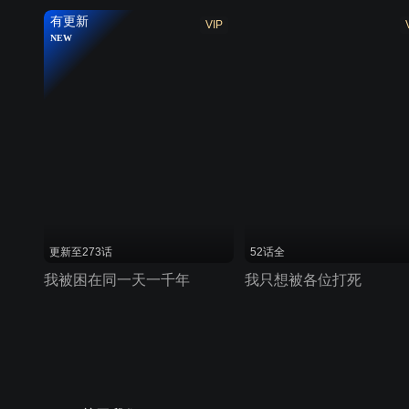
有更新
VIP
NEW
更新至273话
52话全
我被困在同一天一千年
我只想被各位打死