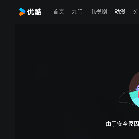
首页
九门
电视剧
动漫
分
由于安全原