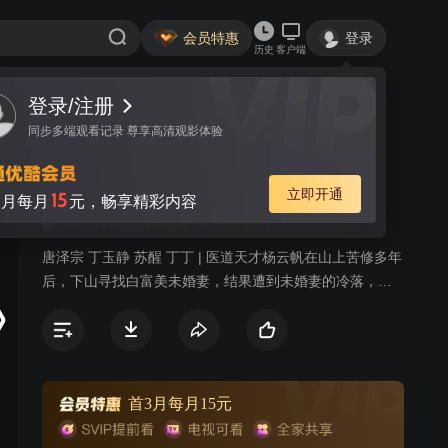
会员特惠
登录
历史
客户端
登录/注册
视频
讨论
42
同步多端观看记录 尊享高清观影体验
最强神医混都市
简介
立即开通
15
月每月
元，畅享精彩内容
387
开挂剧场
搞笑
都市
玄幻
唐泽宗 丁玉静 苏醒 丁丁 | 医道天才杨云帆在山上苦修多年
后，下山寻找白富美未婚妻，结果遭到未婚妻的冷落，被
视作乡巴佬给打发了。令人想不到的是杨云帆看似普普通
通，却身怀绝技，任何疑难杂症到他面前都手到病除，各
种奇遇和危险迎刃而解。众人对他刮目相看，未婚妻以及
各路美女投怀送抱，而他秉持着侠义当先的精神，救死扶
伤，最终成为一代神医！
首3月每月15元