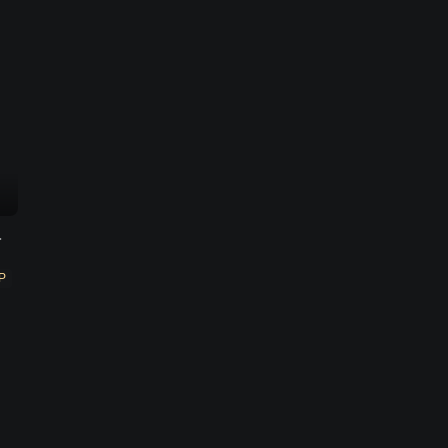
当魔神
P