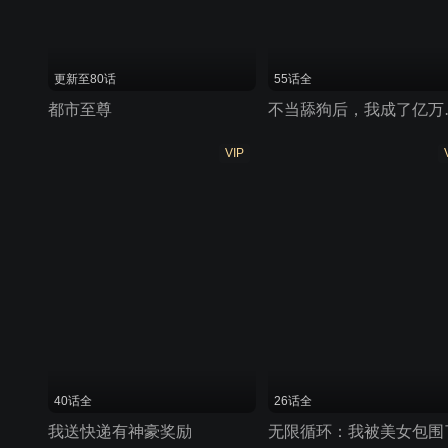
更新至80话
55话全
都市至尊
不当舔
VIP
40话全
26话全
我送快递有神豪奖励
无限循环：我被美女包围