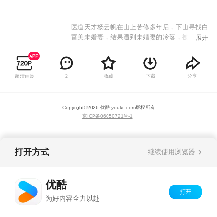
医道天才杨云帆在山上苦修多年后，下山寻找白
富美未婚妻，结果遭到未婚妻的冷落，被视作乡
展开
巴佬给打发了。令人想不到的是杨云帆看似普普
通通，却身怀绝技，任何疑难杂症到他面前都手
到病除，各种奇遇和危险迎刃而解。众人对他刮
超清画质
收藏
下载
分享
2
目相看，未婚妻以及各路美女投怀送抱，而他秉
持着侠义当先的精神，救死扶伤，最终成为一代
神医！
Copyright©
2026
优酷 youku.com
版权所有
京ICP备06050721号-1
打开方式
继续使用浏览器
优酷
打开
为好内容全力以赴