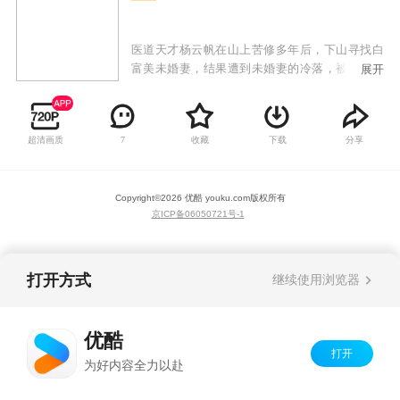
医道天才杨云帆在山上苦修多年后，下山寻找白
富美未婚妻，结果遭到未婚妻的冷落，被视作乡
展开
巴佬给打发了。令人想不到的是杨云帆看似普普
通通，却身怀绝技，任何疑难杂症到他面前都手
到病除，各种奇遇和危险迎刃而解。众人对他刮
超清画质
收藏
下载
分享
7
目相看，未婚妻以及各路美女投怀送抱，而他秉
持着侠义当先的精神，救死扶伤，最终成为一代
神医！
Copyright©
2026
优酷 youku.com
版权所有
京ICP备06050721号-1
打开方式
继续使用浏览器
优酷
打开
为好内容全力以赴