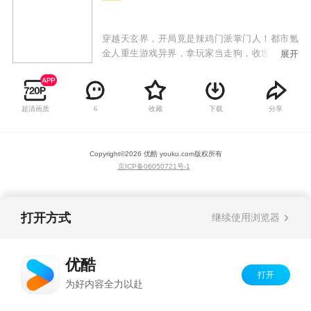
穿越天玄界，开局竟是辣鸡门派掌门人！都市氪
金人重生游戏异界，拿玩家当走狗，收世界主角
展开
做小弟，论耍酷我只认天下第一。
超清画质
收藏
下载
分享
6
Copyright©
2026
优酷 youku.com
版权所有
京ICP备06050721号-1
打开方式
继续使用浏览器
优酷
打开
为好内容全力以赴