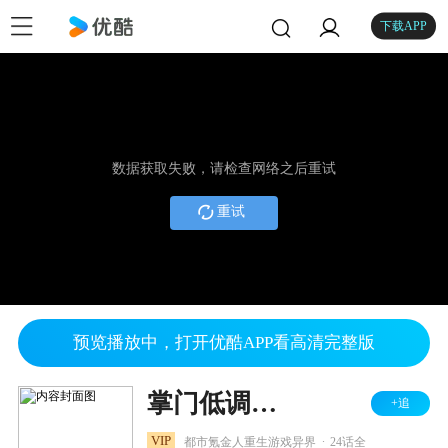
下载APP
数据获取失败，请检查网络之后重试
重试
预览播放中，打开优酷APP看高清完整版
掌门低调点 动态漫 第1季
+追
.
VIP
都市氪金人重生游戏异界
24话全