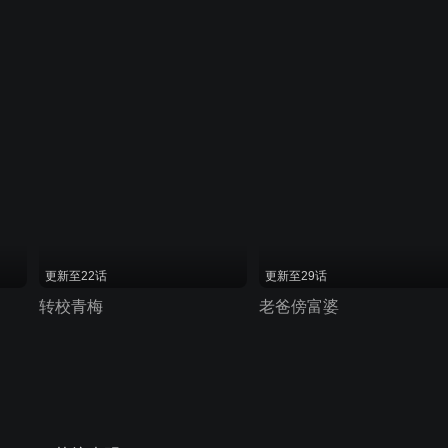
更新至22话
更新至29话
转校青梅
老爸傍富婆