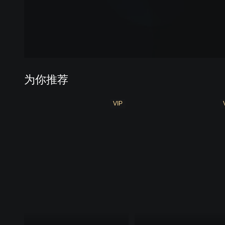
为你推荐
VIP