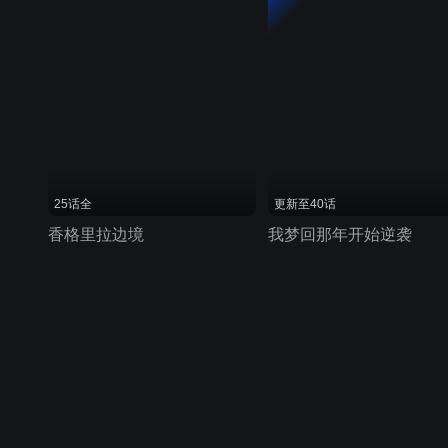
25话全
更新至40话
香格里拉边境
我梦回那年开始逆袭