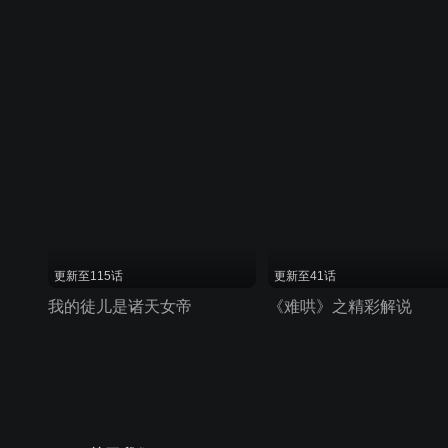
更新至115话
更新至41话
我的徒儿是诸天女帝
《难哄》之精彩解说