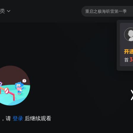
类
3
首
因，请
登录
后继续观看