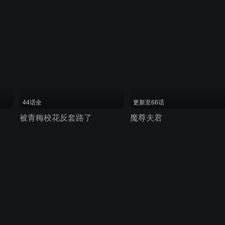
44话全
更新至66话
被青梅校花反套路了
魔尊夫君