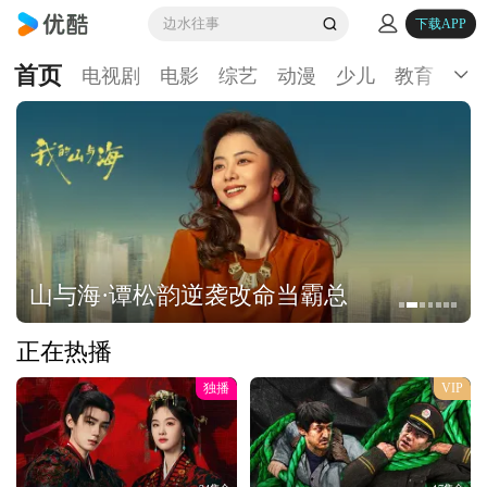
边水往事
下载APP
首页
电视剧
电影
综艺
动漫
少儿
教育
生
山与海·谭松韵逆袭改命当霸总
正在热播
独播
VIP