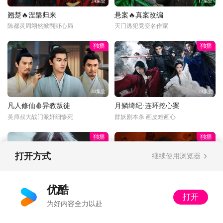
24集全
17集全
翘楚🔥涅槃归来
悬案🔥真案改编
陈都灵周翊然掀翻野心局
灭门逃犯竟变名作家
独播
独播
30集全
29集全
凡人修仙🩸异教叛徒
月鳞绮纪·连环挖心案
吴师叔大战门派奸细惨死
群妖剧本杀 画皮难画心
独播
独播
打开方式
继续使用浏览器
更新至33话
34集全
优酷
打开
光阴之外🔥杀神筑基
以法之名⚖️年度狠剧
为好内容全力以赴
许青法窍全开双灵海筑基！
张译刀刃向内掀翻司法黑幕