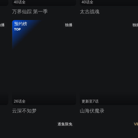
40话全
40话全
万界仙踪 第一季
太古战魂
预约榜
独播
独播
独
26话全
更新至7话
云深不知梦
山海伏魔录
逐集限免
VI