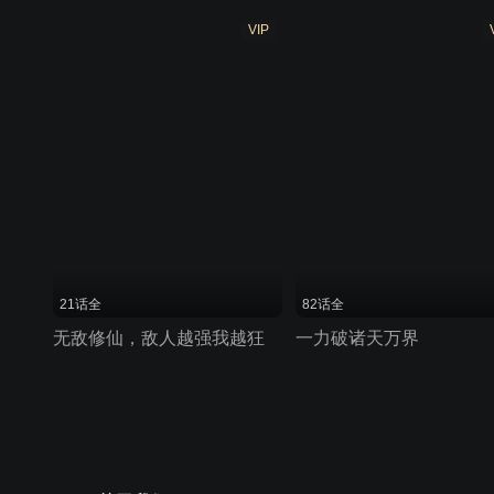
VIP
21话全
82话全
无敌修仙，敌人越强我越狂
一力破诸天万界