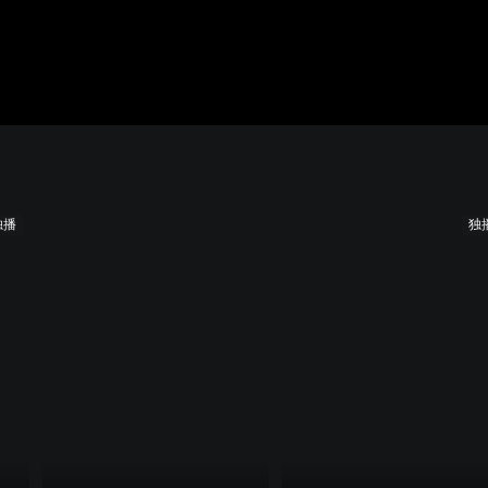
音效
1.0X
480P
独播
独