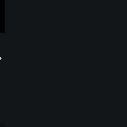
立即开通
选集
104话全
第一二季
第三季
动态漫第一季
动态漫第
VIP
VIP
VIP
VIP
VIP
VIP
31
32
33
34
35
36
播
VIP
VIP
VIP
VIP
VIP
VIP
37
38
39
40
42
VIP
VIP
VIP
VIP
VIP
VIP
43
44
45
46
47
48
查看全部
周边视频