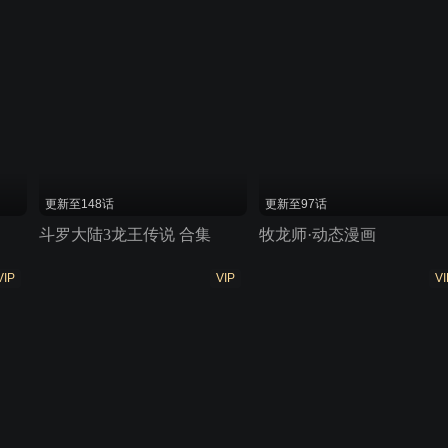
更新至148话
更新至97话
斗罗大陆3龙王传说 合集
牧龙师·动态漫画
VIP
VIP
VI