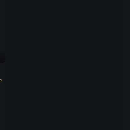
云殿援虚天，崔邪夺紫极
预告
00:38
妖皇攻北域，溪家欲逼婚
预告
00:38
天辉摧南斗，佳人阻凶兽
预告
P
00:38
魔祖攻圣地，云落入死局
预告
00:38