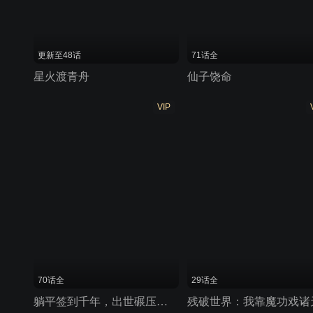
更新至48话
71话全
星火渡青舟
仙子饶命
VIP
70话全
29话全
躺平签到千年，出世碾压诸天
残破世界：我靠魔功戏诸