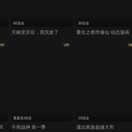
60话全
30话全
天赋变异后，我无敌了
重生之都市修仙 动态漫画
VIP
VIP
VI
更新至36话
20话全
天
不死战神 第一季
逃出家族超越大帝