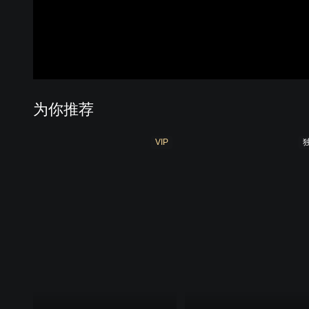
00:00:00
/
00:15:25
登录
为你推荐
VIP