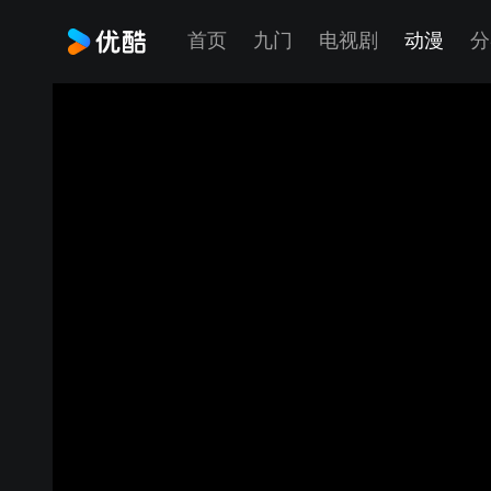
首页
九门
电视剧
动漫
分
第41话 救援许休共抗天威，白帝
试看5分钟
开通会员看完整视频