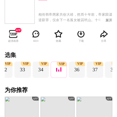
相传韩帝两家共创大靖，然而十年前，帝家因谋
逆获罪，仅余下一名孤女被囚玳山。十年后，一
展开
心救下帝家孤女的太子韩烨，在前往帝家故里靖
南剿灭海贼时，竟遇上一个口口声声非他不嫁的
娇俏水匪。女水匪自称任安乐，她拿出三万水
超清画质
收藏
下载
分享
6023
师，登临京师求聘太子，却又在死缠烂打韩烨的
过程中，展现出了过人的才智。只有暗中协助任
安乐的刑部尚书洛铭西知道，她就是帝家孤女帝
选集
梓元，此来正是为了家族翻案。任安乐连破科举
VIP
VIP
VIP
VIP
VIP
V
舞弊案、江南水灾案，还与镇边公主安宁打得火
VIP
32
33
34
36
37
38
热。而韩烨也因两人家国立场的一致，对她心生
好感，但此时，任安乐的替身，假帝梓元也回到
京城，奉旨参选太子妃，本就阴谋遍布的宫廷，
因此陷入了更大的旋涡之中。
为你推荐
APP
APP
APP