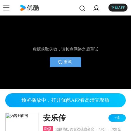
下载APP
数据获取失败，请检查网络之后重试
重试
预览播放中，打开优酷APP看高清完整版
安乐传
+追
.
.
独播
迪丽热巴龚俊双强宿命恋
7.9分
39集全