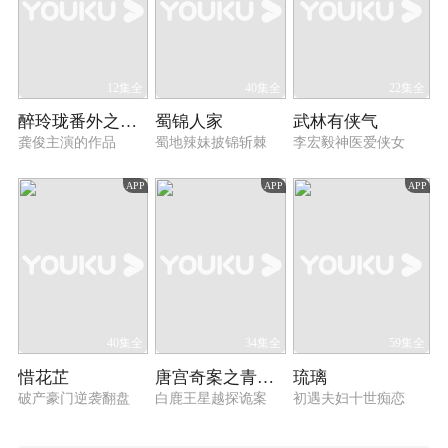
12集全
40集全
22集全
醉玲珑番外之玲珑醉梦
蜀锦人家
武林有侠气
龚俊主演的作品
蜀地辣妹披锦斩棘
李宏毅神医爱侠女
APP
APP
APP
40集全
34集全
59集全
惜花芷
唐宫奇案之青雾风鸣
琉璃
破产豪门逆袭翻盘
白鹿王星越探诡案
初遇夫妇十世痴恋