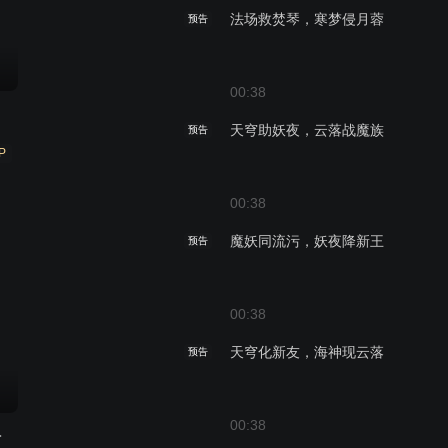
法场救焚琴，寒梦侵月蓉
预告
00:38
天穹助妖夜，云落战魔族
预告
P
00:38
魔妖同流污，妖夜降新王
预告
00:38
天穹化新友，海神现云落
预告
00:38
压诸天