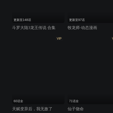
更新至148话
更新至97话
斗罗大陆3龙王传说 合集
牧龙师·动态漫画
VIP
60话全
71话全
天赋变异后，我无敌了
仙子饶命