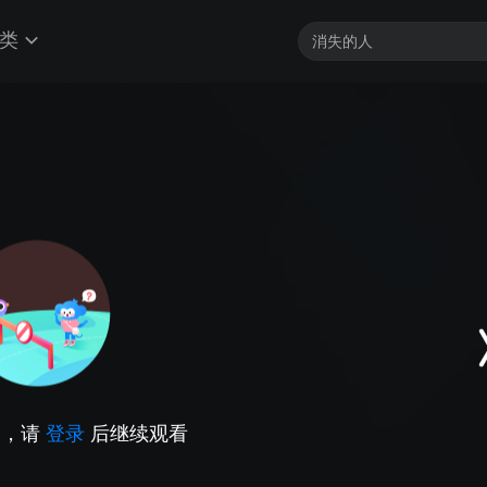
类
因，请
登录
后继续观看