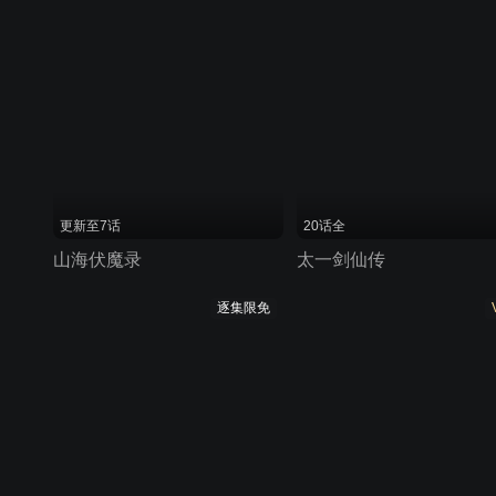
更新至7话
20话全
山海伏魔录
太一剑仙传
逐集限免