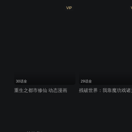
VIP
30话全
29话全
重生之都市修仙 动态漫画
残破世界：我靠魔功戏诸