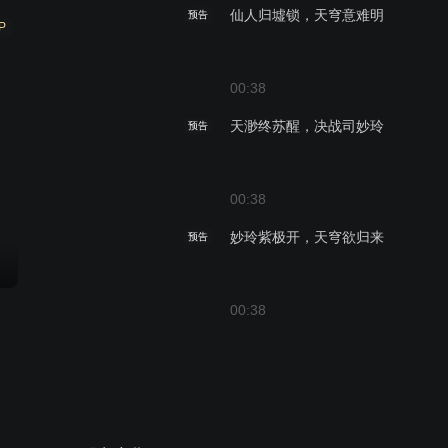
仙人归墟锁，天穹意难明
预告
P
00:38
天渺终苏醒，决战司妙玲
预告
00:38
妙玲紫极开，天穹欲归来
预告
00:38
天骄遭重创，妖皇搏宿命
预告
00:38