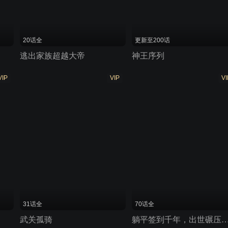
20话全
更新至200话
逃出家族超越大帝
神王序列
VIP
VIP
VI
31话全
70话全
武关孤骑
躺平签到千年，出世碾