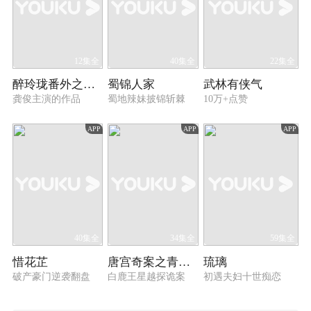
12集全
40集全
22集全
醉玲珑番外之玲珑醉梦
蜀锦人家
武林有侠气
龚俊主演的作品
蜀地辣妹披锦斩棘
10万+点赞
APP
APP
APP
40集全
34集全
59集全
惜花芷
唐宫奇案之青雾风鸣
琉璃
破产豪门逆袭翻盘
白鹿王星越探诡案
初遇夫妇十世痴恋