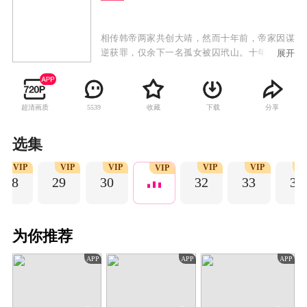
相传韩帝两家共创大靖，然而十年前，帝家因谋
逆获罪，仅余下一名孤女被囚玳山。十年后，一
展开
心救下帝家孤女的太子韩烨，在前往帝家故里靖
南剿灭海贼时，竟遇上一个口口声声非他不嫁的
娇俏水匪。女水匪自称任安乐，她拿出三万水
超清画质
收藏
下载
分享
5539
师，登临京师求聘太子，却又在死缠烂打韩烨的
过程中，展现出了过人的才智。只有暗中协助任
安乐的刑部尚书洛铭西知道，她就是帝家孤女帝
选集
梓元，此来正是为了家族翻案。任安乐连破科举
VIP
VIP
VIP
VIP
VIP
V
舞弊案、江南水灾案，还与镇边公主安宁打得火
VIP
28
29
30
32
33
34
热。而韩烨也因两人家国立场的一致，对她心生
好感，但此时，任安乐的替身，假帝梓元也回到
京城，奉旨参选太子妃，本就阴谋遍布的宫廷，
因此陷入了更大的旋涡之中。
为你推荐
APP
APP
APP