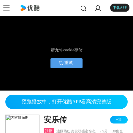
下载APP
请允许cookie存储
重试
预览播放中，打开优酷APP看高清完整版
安乐传
+追
.
.
独播
迪丽热巴龚俊双强宿命恋
7.9分
39集全