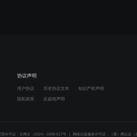
协议声明
用户协议
历史协议文本
知识产权声明
隐私政策
反盗链声明
营许可证：京网文（2024）0368-017号
网络出版服务许可证：（署）网出证（京