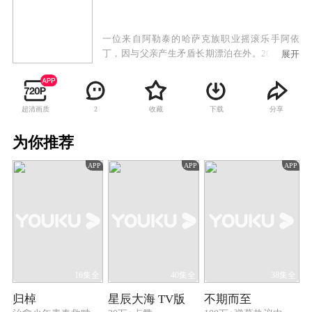
一位来自阿勒泰的哈萨克族职业摇滚乐手阿依
丁，因与父亲产生矛盾长期漂泊在外。2016年，
展开
一直在乌鲁木齐坚持音乐梦想的阿依丁，因为遭
遇现实困境与音乐创作的双重打击，他与另外2个
朋友一起回到了家乡阿勒泰，在阿勒泰他们三人
超清画质
收藏
下载
分享
2
经历了一系列故事。阿依丁遇见了青梅竹马的玛
依拉，此时玛依拉的哥哥对陈可妍有好感，而阿
为你推荐
依丁的挚友特雷根却青睐玛依拉，方海也遇见了
支边青年张楠楠。他们一群人也各自找到了生命
APP
APP
APP
中的真爱。阿依丁也重新喜欢上了哈萨克民族音
乐，他也揭开了父辈之间的悲壮爱情故事和母亲
的去世之谜，也让纠缠多年的父子矛盾得以化
解。最终他们一行人感悟到了生命的真谛，他和
好友方海、特雷根等人将父辈留下的乐谱重新搬
上了舞台，谱写了一曲感人的乐章。
16集全
40集全
38集全
归棹
星辰大海 TV版
不期而至