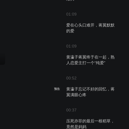
01:09
爱在心头口难开，蒋翼默默
的爱
01:09
黄瀛子蒋翼终于在一起，熟
人恋爱主打一个“纯爱”
00:52
黄瀛子忘记不好的回忆，蒋
预告
翼满眼心疼
00:37
压死亦菲的最后一根稻草，
竟然是妈妈