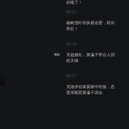
好嗑了！
05:21
杨树茂叶菲执着追爱，双向
奔赴！
01:10
关超婚礼，黄瀛子带众人回
预告
杭天城
00:37
克洛伊在蒋翼家中吃饭，态
度亲昵惹黄瀛子误会
01:27
蓝亦菲去世的真相竟然是这
样！