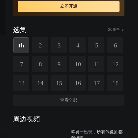
立即开通
选集
20集全
2
3
4
5
6
7
8
9
10
11
12
13
14
15
16
17
18
查看全部
周边视频
蒋翼一出现，所有偶像剧都