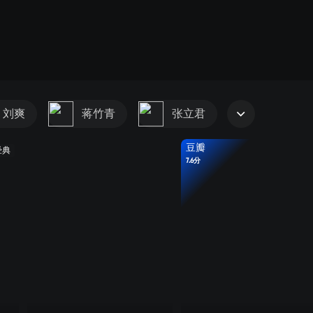
刘爽
蒋竹青
张立君
豆瓣
经典
7.6分