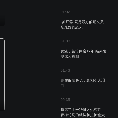
01:02
“黄豆蒋”既是最好的朋友又
是最好的恋人
01:00
黄瀛子苦等闺蜜12年 结果发
现惊人真相
01:43
她在假装失忆，真相令人泪
目！
02:35
嗑疯了！一秒进入热恋期！
青梅竹马的默契和拉扯也太