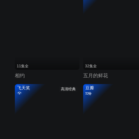
11集全
32集全
相约
五月的鲜花
飞天奖
豆瓣
高清经典
7.7分