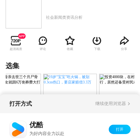
社会新闻类资讯分析
超清画质
评论
收藏
下载
分享
选集
打开方式
继续使用浏览器
19岁“宝宝”吃火锅，被划
岁老母亲去世三个月
投资4000块，在
0.3cm伤口，要店家赔偿3.3
未寒，5子女就因6
假银行，居然还
万
优酷
葬费大打出手
民欢迎！
打开
Copyright©
2026
优酷 youku.com
版权所有
为好内容全力以赴
京ICP备06050721号-1