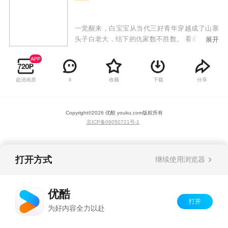
一觉醒来，白宝宝从当代三好青年穿越成了山寨
头子白老大，结下的仇家数不胜数。 看着外面怒
展开
气冲冲上门叫嚣的邻家寨主，和寨子里一心想做
大做强的兄弟们，白宝宝觉得肩上的担子沉甸甸
的。
超清画质
收藏
下载
分享
8
Copyright©
2026
优酷 youku.com
版权所有
京ICP备06050721号-1
打开方式
继续使用浏览器
优酷
打开
为好内容全力以赴