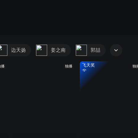
边天扬
姜之南
郭喆
飞天奖
独播
独播
独