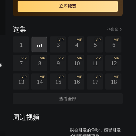
立即续费
选集
24集全
VIP
VIP
VIP
VIP
1
3
4
5
6
VIP
VIP
VIP
VIP
VIP
VIP
7
8
9
10
11
12
播
VIP
VIP
VIP
VIP
VIP
VIP
13
14
15
16
17
18
查看全部
周边视频
误会引发的争吵，感冒引发