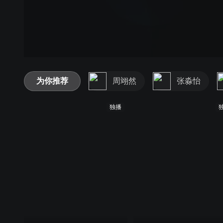
为你推荐
周翊然
张淼怡
独播