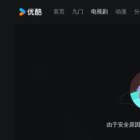
首页
九门
电视剧
动漫
分
由于安全原