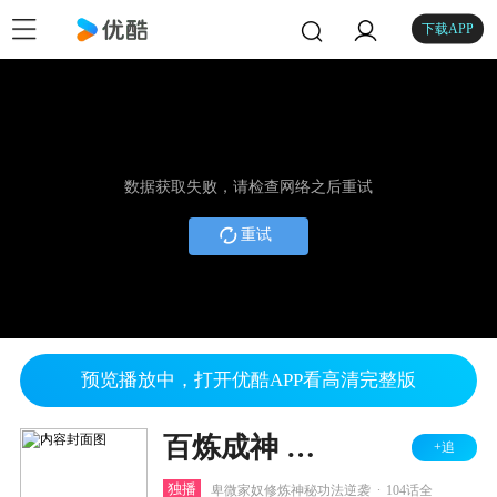
下载APP
数据获取失败，请检查网络之后重试
重试
预览播放中，打开优酷APP看高清完整版
百炼成神 第一二季
+追
.
独播
卑微家奴修炼神秘功法逆袭
104话全