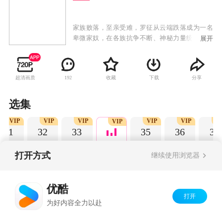
家族败落，至亲受难，罗征从云端跌落成为一名
卑微家奴，在各族抗争不断、神秘力量统治的世
展开
界，不甘堕落的罗征偶得神秘功法，炼自身为
器，一道抗争的序幕，就此轰然拉开。
超清画质
收藏
下载
分享
192
选集
VIP
VIP
VIP
VIP
VIP
V
VIP
31
32
33
35
36
37
打开方式
继续使用浏览器
Copyright©
2026
优酷 youku.com
版权所有
优酷
京ICP备06050721号-1
打开
为好内容全力以赴