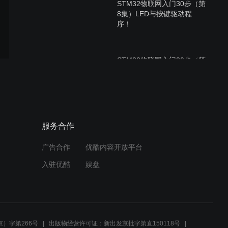
STM32物联网入门30步（第
8集）LED与按键驱动程
序！
STM32物联网入门30步（第
6集）HAL库的结构与使
用！
STM32物联网入门30步（第
服务合作
7集）RCC时钟与延时函
数！
广告合作
优酷内容开放平台
入驻优酷
娱盘
STM32物联网入门30步（第
5集）工程的编译与下载！
）字第266号
出版物经营许可证：新出发京批字第直150118号