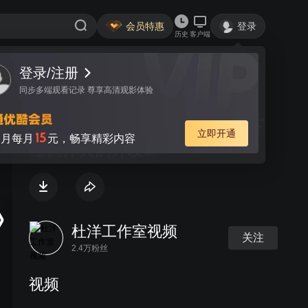
会员特惠
登录
历史
客户端
登录/注册
视频
讨论
同步多端观看记录 尊享高清观影体验
入门C设计（第9集）串口控制下
立即开通
15
月每月
元，畅享精彩内容
位机开关的开发2
杜洋工作室视频
关注
2.4万粉丝
视频