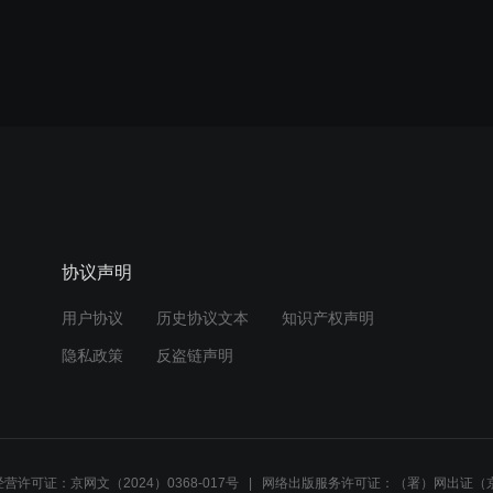
协议声明
用户协议
历史协议文本
知识产权声明
隐私政策
反盗链声明
营许可证：京网文（2024）0368-017号
网络出版服务许可证：（署）网出证（京