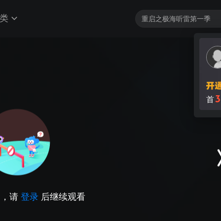
类
3
首
因，请
登录
后继续观看