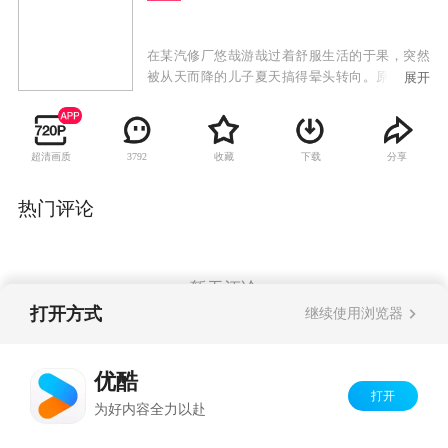
在某汽修厂悠哉游哉过着舒服生活的于果，突然
被从天而降的儿子夏天搞得晕头转向。原来当年
展开
他和好哥们齐大胜去美国交流，与作为地陪的斯
坦福高才生夏小白共谱了一段短暂的恋情。此去
经年，夏小白车祸身亡，夏天从妈妈遗物中得知
超清画质
收藏
下载
分享
3792
于果的信息，于是自作主张来北京找爸爸。原以
为签名断绝关系就能了事，谁知夏小白的哥哥决
定暂时将外甥留在于果身边。在此期间，他跟女
热门评论
友的关系越搞越僵，还被迫和之前吵过架的空港
值机员李三妹惹出无数的纠缠。
暂无评论
打开方式
继续使用浏览器
Copyright©
2026
优酷 youku.com
版权所有
优酷
京ICP备06050721号-1
打开
为好内容全力以赴