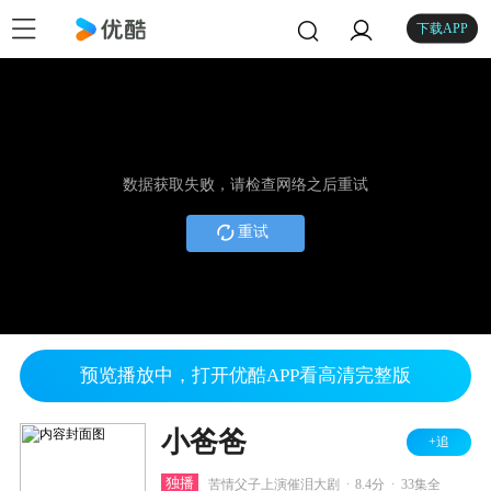
下载APP
数据获取失败，请检查网络之后重试
重试
预览播放中，打开优酷APP看高清完整版
小爸爸
+追
.
.
独播
苦情父子上演催泪大剧
8.4分
33集全