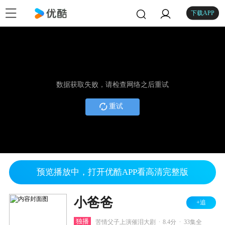
下载APP
数据获取失败，请检查网络之后重试
重试
预览播放中，打开优酷APP看高清完整版
小爸爸
+追
.
.
独播
苦情父子上演催泪大剧
8.4分
33集全