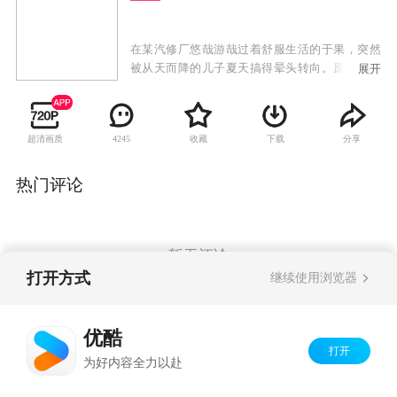
在某汽修厂悠哉游哉过着舒服生活的于果，突然
被从天而降的儿子夏天搞得晕头转向。原来当年
展开
他和好哥们齐大胜去美国交流，与作为地陪的斯
坦福高才生夏小白共谱了一段短暂的恋情。此去
经年，夏小白车祸身亡，夏天从妈妈遗物中得知
超清画质
收藏
下载
分享
4245
于果的信息，于是自作主张来北京找爸爸。原以
为签名断绝关系就能了事，谁知夏小白的哥哥决
定暂时将外甥留在于果身边。在此期间，他跟女
热门评论
友的关系越搞越僵，还被迫和之前吵过架的空港
值机员李三妹惹出无数的纠缠。
暂无评论
打开方式
继续使用浏览器
Copyright©
2026
优酷 youku.com
版权所有
优酷
京ICP备06050721号-1
打开
为好内容全力以赴