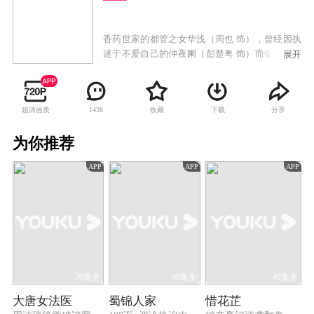
香药世家的都管之女华浅（周也 饰），曾经因执
迷于不爱自己的仲夜阑（彭楚粤 饰）而做下了错
展开
事，最终导致自己家破人亡。当宿命重新轮转，
华浅惊醒发现自己回到了与仲夜阑的大婚之夜，
历经生死后华浅大彻大悟并下定决心弥补前错重
超清画质
收藏
下载
分享
1438
新来过。这一次她开始重视身边的家人和朋友，
为了不重蹈覆辙，她不再执拗于过去与仲夜阑的
为你推荐
情感纠葛中，选择成全仲夜阑与牧遥（赵晴 饰）
这一对有情人，并致力于让误入歧途的家人们重
APP
APP
APP
回正途。在这个过程中，过往的谜团也逐渐浮出
水面，华浅还发现了对自己一直以来默默守护的
仲溪午（王星越 饰），并遇到了始终将自己的安
危放在第一位的华戎舟（张逸杰 饰），兜兜转转
下最终实现了自我与家人朋友的双向救赎。
36集全
40集全
40集全
大唐女法医
蜀锦人家
惜花芷