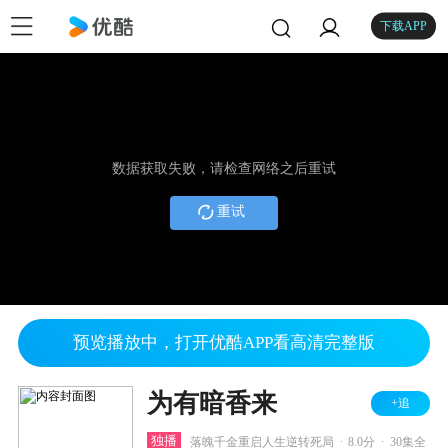
下载APP
数据获取失败，请检查网络之后重试
重试
预览播放中，打开优酷APP看高清完整版
为有暗香来
+追
.
.
独播
落魄千金重启人生逆转死局
8.0分
30集全