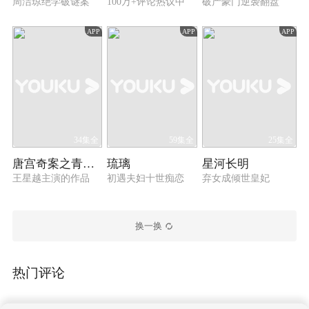
周洁琼绝学破谜案
100万+评论热议中
破产豪门逆袭翻盘
APP
APP
APP
34集全
59集全
25集全
唐宫奇案之青雾风鸣
琉璃
星河长明
王星越主演的作品
初遇夫妇十世痴恋
弃女成倾世皇妃
换一换
热门评论