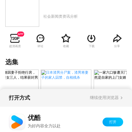
社会新闻类资讯分析
超清画质
评论
收藏
下载
分享
选集
打开方式
继续使用浏览器
日本渣男分尸案，渣男将妻
女婿因妻子拒绝行
一家六口惨遭灭
子的家人囚禁，自相残杀
挥斧砍杀妻女三
手竟然是自家的
优酷
结果获封男性标
婿
打开
Copyright©
2026
优酷 youku.com
版权所有
为好内容全力以赴
京ICP备06050721号-1