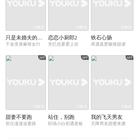
24集全
19集全
24集全
只是未婚夫的关系
恋恋小厨郎2
铁石心肠
千金变身麻辣女仆
失忆也要爱上你
再遇真爱极致甜虐
APP
APP
APP
18集全
12集全
12集全
甜妻不要跑
站住，别跑
我的飞天男友
前任漫漫追妻路
职场小白初遇老板
天降男友甜蜜来袭