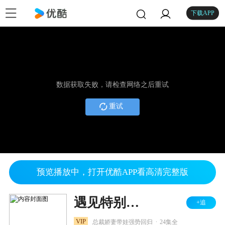
下载APP
数据获取失败，请检查网络之后重试
重试
预览播放中，打开优酷APP看高清完整版
遇见特别的你
+追
.
VIP
总裁娇妻带娃强势回归
24集全