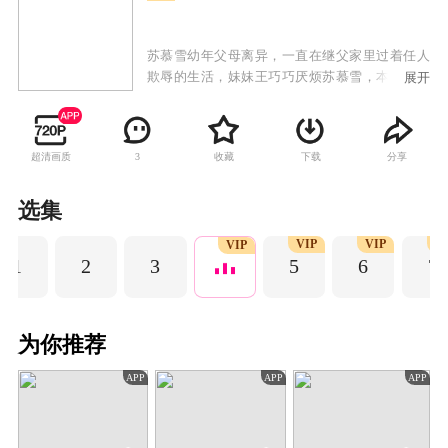
苏慕雪幼年父母离异，一直在继父家里过着任人
欺辱的生活，妹妹王巧巧厌烦苏慕雪，本想着开
展开
车撞死她，苏慕雪却反被人救下，由此失忆且双
目失明，而王巧巧诬陷苏慕雪是罪魁祸首。三年
后苏慕雪出狱，继父王大发的公司出现问题，王
超清画质
收藏
下载
分享
3
大发为了利益给苏慕雪下药，打算用她换取利
益，苏慕雪却凑巧和闻宇臣温情一夜并有了孩
子。就在苏慕雪以为找到归宿时，却不知陷入了
选集
闻宇臣的圈套。当闻宇臣爱上苏慕雪的时候，苏
VIP
VIP
V
慕雪却得知了实情。绝望的苏慕雪被亲生父亲带
VIP
1
2
3
5
6
7
离了原先的城市，四年之后苏慕雪治好了眼睛，
带娃强势回归，而自己的生活却又和闻宇臣搅在
一起，两人相爱相杀最终成就一段美好的姻缘。
为你推荐
APP
APP
APP