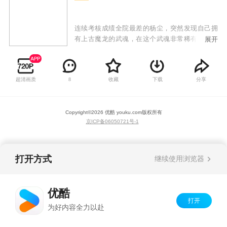
连续考核成绩全院最差的杨尘，突然发现自己拥
有上古魔龙的武魂，在这个武魂非常稀有的世界
展开
里，杨尘一跃成为全属性天道师。在充满冒险的
玄幻世界里，杨尘将带着他的逆天天赋，开始开
挂一般的人生。
超清画质
收藏
下载
分享
8
Copyright©
2026
优酷 youku.com
版权所有
京ICP备06050721号-1
打开方式
继续使用浏览器
优酷
打开
为好内容全力以赴