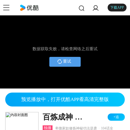
下载APP
数据获取失败，请检查网络之后重试
重试
预览播放中，打开优酷APP看高清完整版
百炼成神 第一二季
+追
.
独播
卑微家奴修炼神秘功法逆袭
104话全