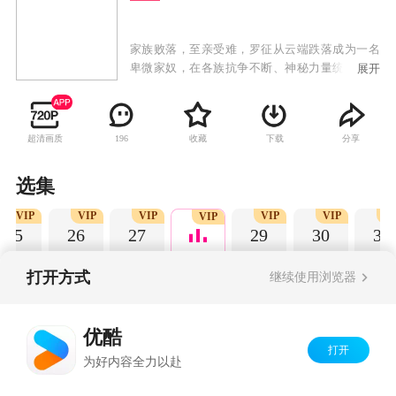
家族败落，至亲受难，罗征从云端跌落成为一名
卑微家奴，在各族抗争不断、神秘力量统治的世
展开
界，不甘堕落的罗征偶得神秘功法，炼自身为
器，一道抗争的序幕，就此轰然拉开。
超清画质
收藏
下载
分享
196
选集
VIP
VIP
VIP
VIP
VIP
VI
VIP
25
26
27
29
30
31
打开方式
继续使用浏览器
Copyright©
2026
优酷 youku.com
版权所有
优酷
京ICP备06050721号-1
打开
为好内容全力以赴