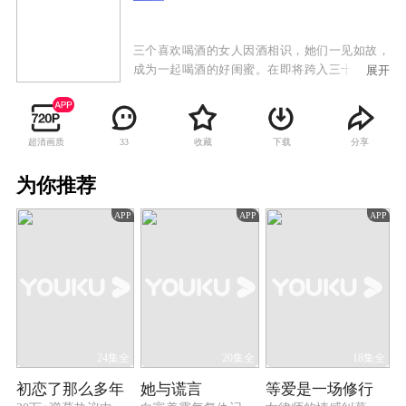
三个喜欢喝酒的女人因酒相识，她们一见如故，
成为一起喝酒的好闺蜜。在即将跨入三十岁门槛
展开
时，她们各自面临了不同的问题和困惑。职场女
性瞿洋面临事业压力，家庭主妇郭欣婷面临婚姻
变故，而乖乖女吴沛沛辞职创业的想法遭到家人
超清画质
收藏
下载
分享
33
反对。虽是酒友，但她们在生活中互相扶持，互
相帮助。瞿洋患有重度情感创伤，心思都扑在工
为你推荐
作上，是一名“打拼”型都市白领，最大愿望是存
钱买房，有个安稳的家。郭欣婷是一个看似生活
APP
APP
APP
富足的家庭主妇，实际上她的家庭存在着婆媳不
和，老公出轨，得不到关心和尊重等种种家庭问
题。而吴沛沛不甘心一成不变的生活，想要辞职
去追寻创业的梦想。三个女人的相遇和相处，她
们渐渐学会与现实生活中的一系列问题“正面
刚”：郭欣婷下定决心要脱离千疮百孔的婚姻，重
新就业实现自己经济的独立；而瞿洋也在经历了
一路坎坷后，治愈了内心的伤，愿意接受新的感
24集全
20集全
18集全
情。
初恋了那么多年
她与谎言
等爱是一场修行