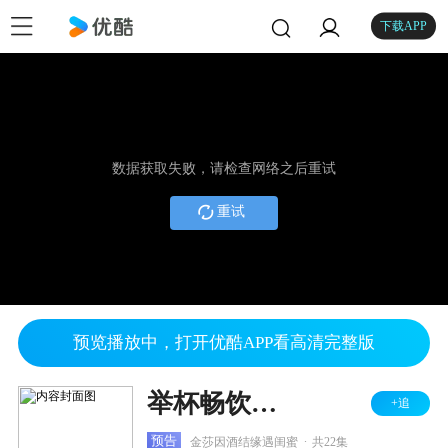
下载APP
数据获取失败，请检查网络之后重试
重试
预览播放中，打开优酷APP看高清完整版
举杯畅饮的姐姐们
+追
.
预告
金莎因酒结缘遇闺蜜
共22集