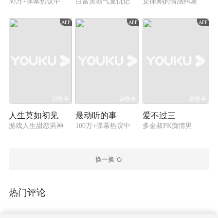
30万+弹幕热议中
白富美霸气复仇记
女律师的情感纠葛
APP
APP
APP
13集全
24集全
20集全
人生莫如初见
最动听的事
爱不过三
游戏人生甜恋男神
100万+弹幕热议中
多金叔PK痴情男
换一换
热门评论