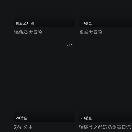
更新至13话
50话全
海龟汤大冒险
蛋蛋大冒险
VIP
20话全
70话全
彩虹公主
猪屁登之郝奶奶倒霉日记