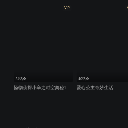
VIP
24话全
40话全
怪物侦探小辛之时空奥秘1
爱心公主奇妙生活