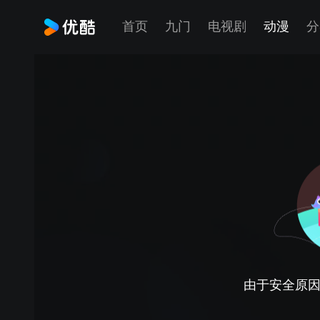
首页
九门
电视剧
动漫
分
由于安全原